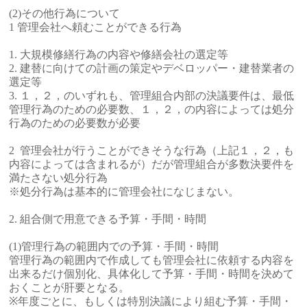
(2)その他行為について
1 管理会社へ頼むことができる行為
1. 大規模修繕行為の内容や修繕会社の選定等
2. 建替に向けての計画の策定やデベロッパー・建替業者の
選定等
3. １，２，のいずれも、管理組合内部の決議要件は、最低
管理行為のための必要数、１，２，の内容によっては処分
行為のための必要数が必要
2 管理会社が行うことができそうな行為（上記１，２，も
内容によっては含まれるが）だが管理組合が多数決要件を
満たさない処分行為
※処分行為は基本的に管理会社になじまない。
2. 組合側で用意できる予算・手間・時間
(1)管理行為の範囲内での予算・手間・時間
管理行為の範囲内で作成しても管理会社に依頼する内容を
出来るだけ個別化、具体化して予算・手間・時間を決めて
おくことが肝要となる。
※年度ごとに、もしくは特別決議により組む予算・手間・