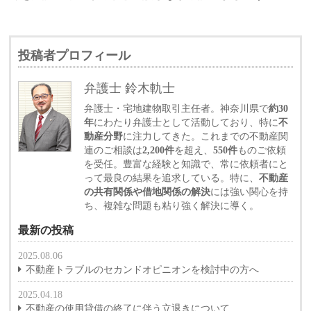
投稿者プロフィール
弁護士 鈴木軌士
弁護士・宅地建物取引主任者。神奈川県で
約30
年
にわたり弁護士として活動しており、特に
不
動産分野
に注力してきた。これまでの不動産関
連のご相談は
2,200件
を超え、
550件
ものご依頼
を受任。豊富な経験と知識で、常に依頼者にと
って最良の結果を追求している。特に、
不動産
の共有関係や借地関係の解決
には強い関心を持
ち、複雑な問題も粘り強く解決に導く。
最新の投稿
2025.08.06
不動産トラブルのセカンドオピニオンを検討中の方へ
2025.04.18
不動産の使用貸借の終了に伴う立退きについて