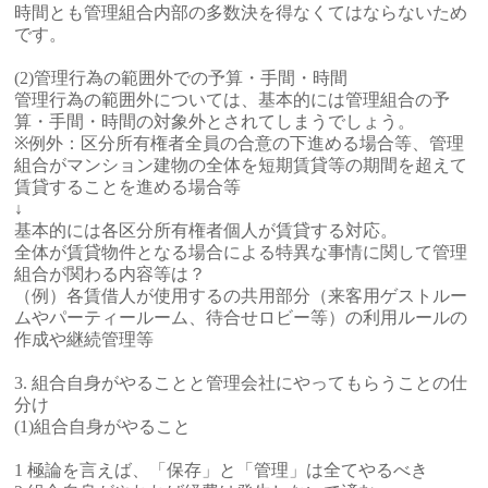
時間とも管理組合内部の多数決を得なくてはならないため
です。
(2)管理行為の範囲外での予算・手間・時間
管理行為の範囲外については、基本的には管理組合の予
算・手間・時間の対象外とされてしまうでしょう。
※例外：区分所有権者全員の合意の下進める場合等、管理
組合がマンション建物の全体を短期賃貸等の期間を超えて
賃貸することを進める場合等
↓
基本的には各区分所有権者個人が賃貸する対応。
全体が賃貸物件となる場合による特異な事情に関して管理
組合が関わる内容等は？
（例）各賃借人が使用するの共用部分（来客用ゲストルー
ムやパーティールーム、待合せロビー等）の利用ルールの
作成や継続管理等
3. 組合自身がやることと管理会社にやってもらうことの仕
分け
(1)組合自身がやること
1 極論を言えば、「保存」と「管理」は全てやるべき