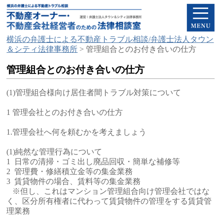
横浜の弁護士による不動産トラブル相談/弁護士法人タウン
＆シティ法律事務所
>
管理組合とのお付き合いの仕方
管理組合とのお付き合いの仕方
(1)管理組合様向け居住者間トラブル対策について
1 管理会社とのお付き合いの仕方
1.管理会社へ何を頼むかを考えましょう
(1)純然な管理行為について
1 日常の清掃・ゴミ出し廃品回収・簡単な補修等
2 管理費・修繕積立金等の集金業務
3 賃貸物件の場合、賃料等の集金業務
※但し、これはマンション管理組合向け管理会社ではな
く、区分所有権者に代わって賃貸物件の管理をする賃貸管
理業務