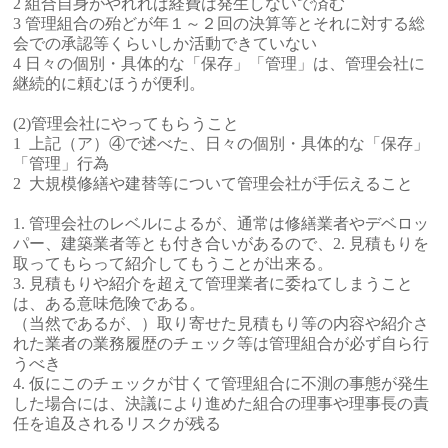
2 組合自身がやれれば経費は発生しないで済む
3 管理組合の殆どが年１～２回の決算等とそれに対する総
会での承認等くらいしか活動できていない
4 日々の個別・具体的な「保存」「管理」は、管理会社に
継続的に頼むほうが便利。
(2)管理会社にやってもらうこと
1 上記（ア）④で述べた、日々の個別・具体的な「保存」
「管理」行為
2 大規模修繕や建替等について管理会社が手伝えること
1. 管理会社のレベルによるが、通常は修繕業者やデベロッ
パー、建築業者等とも付き合いがあるので、2. 見積もりを
取ってもらって紹介してもうことが出来る。
3. 見積もりや紹介を超えて管理業者に委ねてしまうこと
は、ある意味危険である。
（当然であるが、）取り寄せた見積もり等の内容や紹介さ
れた業者の業務履歴のチェック等は管理組合が必ず自ら行
うべき
4. 仮にこのチェックが甘くて管理組合に不測の事態が発生
した場合には、決議により進めた組合の理事や理事長の責
任を追及されるリスクが残る