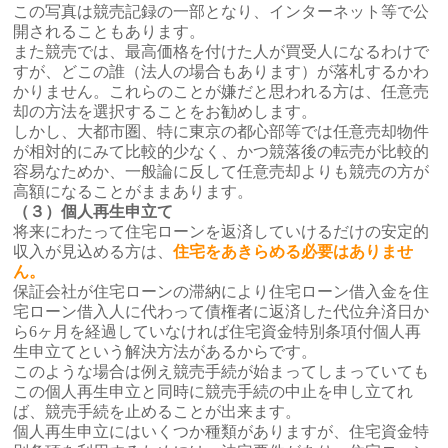
この写真は競売記録の一部となり、インターネット等で公
開されることもあります。
また競売では、最高価格を付けた人が買受人になるわけで
すが、どこの誰（法人の場合もあります）が落札するかわ
かりません。これらのことが嫌だと思われる方は、任意売
却の方法を選択することをお勧めします。
しかし、大都市圏、特に東京の都心部等では任意売却物件
が相対的にみて比較的少なく、かつ競落後の転売が比較的
容易なためか、一般論に反して任意売却よりも競売の方が
高額になることがままあります。
（３）個人再生申立て
将来にわたって住宅ローンを返済していけるだけの安定的
収入が見込める方は、
住宅をあきらめる必要はありませ
ん。
保証会社が住宅ローンの滞納により住宅ローン借入金を住
宅ローン借入人に代わって債権者に返済した代位弁済日か
ら6ヶ月を経過していなければ住宅資金特別条項付個人再
生申立てという解決方法があるからです。
このような場合は例え競売手続が始まってしまっていても
この個人再生申立と同時に競売手続の中止を申し立てれ
ば、競売手続を止めることが出来ます。
個人再生申立にはいくつか種類がありますが、住宅資金特