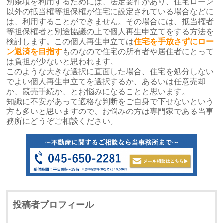
別条項を利用するためには、法定要件があり、住宅ローン
以外の抵当権等担保権が住宅に設定されている場合などに
は、利用することができません。その場合には、抵当権者
等担保権者と別途協議の上で個人再生申立てをする方法を
検討します。この個人再生申立ては
住宅を手放さずにロー
ン返済を目指す
ものなので住宅の所有者や居住者にとって
は負担が少ないと思われます。
このような大きな選択に直面した場合、住宅を処分しない
でよい個人再生申立てを選択するか、あるいは任意売却
か、競売手続か、とお悩みになることと思います。
知識に不安があって適格な判断をご自身で下せないという
方も多いと思いますので、お悩みの方は専門家である当事
務所にどうぞご相談ください。
投稿者プロフィール