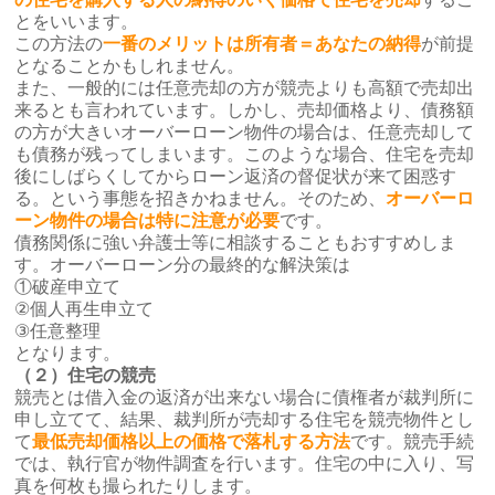
とをいいます。
この方法の
一番のメリットは所有者＝あなたの納得
が前提
となることかもしれません。
また、一般的には任意売却の方が競売よりも高額で売却出
来るとも言われています。しかし、売却価格より、債務額
の方が大きいオーバーローン物件の場合は、任意売却して
も債務が残ってしまいます。このような場合、住宅を売却
後にしばらくしてからローン返済の督促状が来て困惑す
る。という事態を招きかねません。そのため、
オーバーロ
ーン物件の場合は特に注意が必要
です。
債務関係に強い弁護士等に相談することもおすすめしま
す。オーバーローン分の最終的な解決策は
①破産申立て
②個人再生申立て
③任意整理
となります。
（２）住宅の競売
競売とは借入金の返済が出来ない場合に債権者が裁判所に
申し立てて、結果、裁判所が売却する住宅を競売物件とし
て
最低売却価格以上の価格で落札する方法
です。競売手続
では、執行官が物件調査を行います。住宅の中に入り、写
真を何枚も撮られたりします。