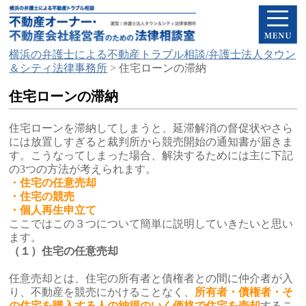
横浜の弁護士による不動産トラブル相談/弁護士法人タウン
＆シティ法律事務所
>
住宅ローンの滞納
住宅ローンの滞納
住宅ローンを滞納してしまうと、延滞解消の督促状やさら
には放置しすぎると裁判所から競売開始の通知書が届きま
す。こうなってしまった場合、解決するためには主に下記
の3つの方法が考えられます。
・住宅の任意売却
・住宅の競売
・個人再生申立て
ここではこの３つについて簡単に説明していきたいと思い
ます。
（１）住宅の任意売却
任意売却とは、住宅の所有者と債権者との間に仲介者が入
り、不動産を競売にかけることなく、
所有者・債権者・そ
の住宅を購入する人の納得のいく価格で住宅を売却
するこ