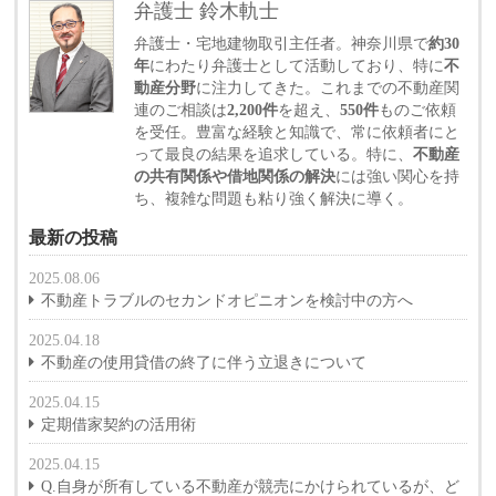
弁護士 鈴木軌士
弁護士・宅地建物取引主任者。神奈川県で
約30
年
にわたり弁護士として活動しており、特に
不
動産分野
に注力してきた。これまでの不動産関
連のご相談は
2,200件
を超え、
550件
ものご依頼
を受任。豊富な経験と知識で、常に依頼者にと
って最良の結果を追求している。特に、
不動産
の共有関係や借地関係の解決
には強い関心を持
ち、複雑な問題も粘り強く解決に導く。
最新の投稿
2025.08.06
不動産トラブルのセカンドオピニオンを検討中の方へ
2025.04.18
不動産の使用貸借の終了に伴う立退きについて
2025.04.15
定期借家契約の活用術
2025.04.15
Q.自身が所有している不動産が競売にかけられているが、ど