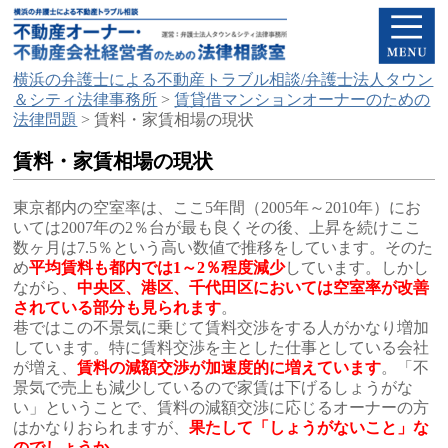
横浜の弁護士による不動産トラブル相談/弁護士法人タウン
＆シティ法律事務所
>
賃貸借マンションオーナーのための
法律問題
>
賃料・家賃相場の現状
賃料・家賃相場の現状
東京都内の空室率は、ここ5年間（2005年～2010年）にお
いては2007年の2％台が最も良くその後、上昇を続けここ
数ヶ月は7.5％という高い数値で推移をしています。そのた
め
平均賃料も都内では1～2％程度減少
しています。しかし
ながら、
中央区、港区、千代田区においては空室率が改善
されている部分も見られます
。
巷ではこの不景気に乗じて賃料交渉をする人がかなり増加
しています。特に賃料交渉を主とした仕事としている会社
が増え、
賃料の減額交渉が加速度的に増えています
。「不
景気で売上も減少しているので家賃は下げるしょうがな
い」ということで、賃料の減額交渉に応じるオーナーの方
はかなりおられますが、
果たして「しょうがないこと」な
のでしょうか
。