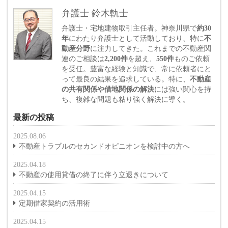
弁護士 鈴木軌士
弁護士・宅地建物取引主任者。神奈川県で
約30
年
にわたり弁護士として活動しており、特に
不
動産分野
に注力してきた。これまでの不動産関
連のご相談は
2,200件
を超え、
550件
ものご依頼
を受任。豊富な経験と知識で、常に依頼者にと
って最良の結果を追求している。特に、
不動産
の共有関係や借地関係の解決
には強い関心を持
ち、複雑な問題も粘り強く解決に導く。
最新の投稿
2025.08.06
不動産トラブルのセカンドオピニオンを検討中の方へ
2025.04.18
不動産の使用貸借の終了に伴う立退きについて
2025.04.15
定期借家契約の活用術
2025.04.15