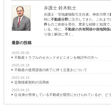
弁護士 鈴木軌士
弁護士・宅地建物取引主任者。神奈川県で
特に
不動産分野
に注力してきた。これまで
件
ものご依頼を受任。豊富な経験と知識で
いる。特に、
不動産の共有関係や借地関係
り強く解決に導く。
最新の投稿
2025.08.06
不動産トラブルのセカンドオピニオンを検討中の方へ
2025.04.18
不動産の使用貸借の終了に伴う立退きについて
2025.04.15
定期借家契約の活用術
2025.04.15
Q.自身が所有している不動産が競売にかけられているが、ど