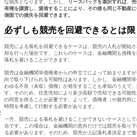
な損失となります。しかし、
リースバックを選択すれば、売
有権を譲渡し、賃借することにより、その後も同じ不動産に
側面での損失を回避できます。
必ずしも競売を回避できるとは限
競売による落札を回避できるケースは、競売の入札が開始さ
却を行った場合です。これらのケースは、金融機関も債権を
落札を避けることができます。
競売は金融機関等債権者からの申立てによって始まりますが
向で取り下げられる可能性はあります。しかし、金融機関等
わゆる不良（未収）債権）が発生することも承知のうえで、
す。そのため、任意売却により多少高額で売却できる可能性
の同意を得ることが必要です。よって、債権者（や裁判所に
時間を考慮して行動する必要があります。
記
一方、競売による落札を避けることができないケースとして
合です。この場合は、金融機関の意向だけでは競売を取り下
る必要があります。そのため、競売が上記落札者決定まで進