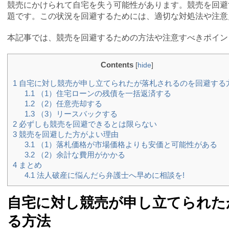
競売にかけられて自宅を失う可能性があります。競売を回避
題です。この状況を回避するためには、適切な対処法や注意
本記事では、競売を回避するための方法や注意すべきポイン
Contents
[
hide
]
1
自宅に対し競売が申し立てられたが落札されるのを回避する
1.1
（1）住宅ローンの残債を一括返済する
1.2
（2）任意売却する
1.3
（3）リースバックする
2
必ずしも競売を回避できるとは限らない
3
競売を回避した方がよい理由
3.1
（1）落札価格が市場価格よりも安価と可能性がある
3.2
（2）余計な費用がかかる
4
まとめ
4.1
法人破産に悩んだら弁護士へ早めに相談を!
自宅に対し競売が申し立てられた
る方法