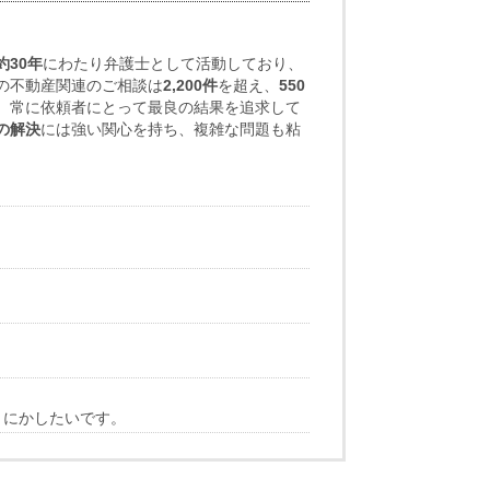
約30年
にわたり弁護士として活動しており、
の不動産関連のご相談は
2,200件
を超え、
550
、常に依頼者にとって最良の結果を追求して
の解決
には強い関心を持ち、複雑な問題も粘
うにかしたいです。