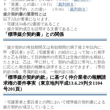
Ｆ「覚書」との違い（※15）〔
裁判例８
〕
Ｇ「売買予約」との違い （※16）〔
裁判例９
〕
媒介契約書の重要性とは
以下2点が要素になります。
・宅建法34条の2書面であること
・媒介契約成立を証明する文書であること
「標準媒介契約書」との関係
「媒介契約の有効期間又は有効期間の満了後２年以内に、
甲（委託者）が乙（宅建業者）の紹介によって知った相手
方と乙を排除して目的物件の売買又は交換の契約を締結し
たときは、乙は、甲に対して、契約の成立に寄与した割合
に応じた相当額の報酬を請求することができます」（専任
約款10条、専属約款10条、一般約款12条）
「標準媒介契約約款」に基づく仲介業者の報酬請
求権の要件事実（東京地判平成13.6.29判タ1104
号201頁）
・宅建業者と委託者との間において標準媒介契約書による
媒介契約が成立していること