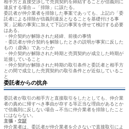
相手方と直接交渉して売買契約を締結することが信義則に
違反する場合→「排除」に該たる。
委託者が仲介業者を排除した事案であっても、上記の「委
託者による排除が信義則違反となることを基礎付ける事
実」記載の事実に加えて下記の事実を併せて検討する必要
はある。
・仲介契約が解除された経緯、前後の事情
・委託者が仲介契約を解除したときの説明が事実に反した
もの（虚偽）であったか
・仲介契約が解除された時期と売買契約が成立した時期が
近接していること
・仲介契約が解除された時期の取引条件と委託者と相手方
との間で成立した売買契約の取引条件とが近似しているこ
と
委託者からの抗弁
委託者が取引の相手方と直接取引をしたとしても、仲介業
者の責めに帰すべき事由が存する等正当な理由があるとか
で信義則に反しない場合→不当に仲介業者を排除したこと
にはならない。
主張・立証
仲介業者は、委託者が仲介業者を介さないで直接取引によ