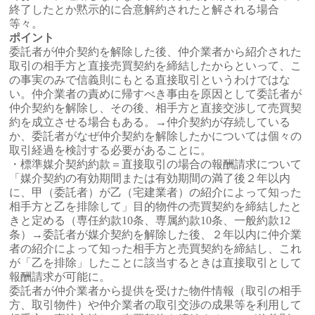
終了したとか黙示的に合意解約されたと解される場合
等々。
ポイント
委託者が仲介契約を解除した後、仲介業者から紹介された
取引の相手方と直接売買契約を締結したからといって、こ
の事実のみで信義則にもとる直接取引というわけではな
い。仲介業者の責めに帰すべき事由を原因として委託者が
仲介契約を解除し、その後、相手方と直接交渉して売買契
約を成立させる場合もある。→仲介契約が存続している
か、委託者がなぜ仲介契約を解除したかについては個々の
取引経過を検討する必要があることに。
・標準媒介契約約款＝直接取引の場合の報酬請求について
「媒介契約の有効期間または有効期間の満了後２年以内
に、甲（委託者）が乙（宅建業者）の紹介によって知った
相手方と乙を排除して」目的物件の売買契約を締結したと
きと定める（専任約款10条、専属約款10条、一般約款12
条）→委託者が媒介契約を解除した後、２年以内に仲介業
者の紹介によって知った相手方と売買契約を締結し、これ
が「乙を排除」したことに該当するときは直接取引として
報酬請求が可能に。
委託者が仲介業者から提供を受けた物件情報（取引の相手
方、取引物件）や仲介業者の取引交渉の成果等を利用して