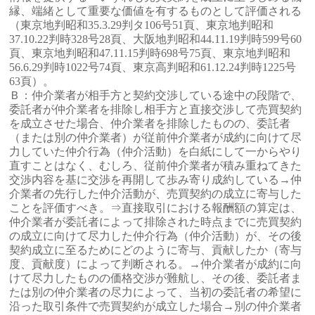
縁、端緒として重要な価値を有するものとして評価される
（東京地判昭和35.3.29判タ106号51頁、東京地判昭和
37.10.22判時328号28頁、大阪地判昭和44.11.19判時599号60
頁、東京地判昭和47.11.15判時698号75頁、東京地判昭和
56.6.29判時1022号74頁、東京高判昭和61.12.24判時1225号
63頁）。
Ｂ：仲介業者が相手方と契約交渉している途中の段階で、
委託者が仲介業者を排除し相手方と直接交渉して売買契約
を成立させた場合、仲介業者を排除したものの、委託者
（または別の仲介業者）が従前仲介業者が成約に向けて尽
力していた仲介行為（仲介活動）を白紙にして一からやり
直すことはなく、むしろ、従前仲介業者が積み重ねてきた
交渉内容を基に交渉を再開して歩み寄り成約している→仲
介業者の先行した仲介活動が、売買契約の成立に寄与した
ことを評価すべき。⇒直接取引における報酬額の算定は、
仲介業者が委託者によって排除された時点までに売買契約
の成立に向けて尽力した仲介行為（仲介活動）が、その後
契約成立に至るためにどのように寄与、貢献したか（寄与
度、貢献度）によって判断される。→仲介業者が成約に向
けて尽力したものの価格交渉が難航し、その後、委託者ま
たは別の仲介業者の尽力によって、当初の委託者の希望に
沿った取引条件で売買契約が成立した場合→別の仲介業者