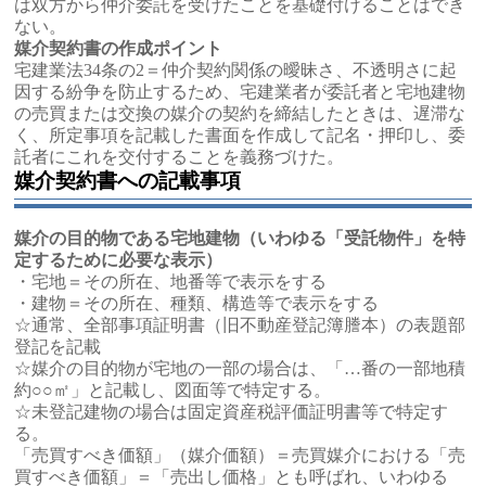
は双方から仲介委託を受けたことを基礎付けることはでき
ない。
媒介契約書の作成ポイント
宅建業法34条の2＝仲介契約関係の曖昧さ、不透明さに起
因する紛争を防止するため、宅建業者が委託者と宅地建物
の売買または交換の媒介の契約を締結したときは、遅滞な
く、所定事項を記載した書面を作成して記名・押印し、委
託者にこれを交付することを義務づけた。
媒介契約書への記載事項
媒介の目的物である宅地建物（いわゆる「受託物件」を特
定するために必要な表示）
・宅地＝その所在、地番等で表示をする
・建物＝その所在、種類、構造等で表示をする
☆通常、全部事項証明書（旧不動産登記簿謄本）の表題部
登記を記載
☆媒介の目的物が宅地の一部の場合は、「…番の一部地積
約○○㎡」と記載し、図面等で特定する。
☆未登記建物の場合は固定資産税評価証明書等で特定す
る。
「売買すべき価額」（媒介価額）＝売買媒介における「売
買すべき価額」＝「売出し価格」とも呼ばれ、いわゆる