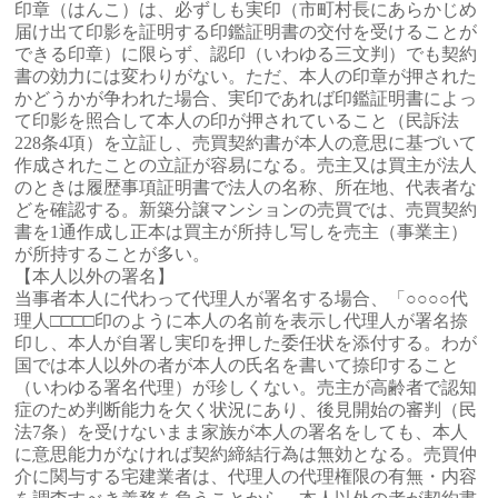
印章（はんこ）は、必ずしも実印（市町村長にあらかじめ
届け出て印影を証明する印鑑証明書の交付を受けることが
できる印章）に限らず、認印（いわゆる三文判）でも契約
書の効力には変わりがない。ただ、本人の印章が押された
かどうかが争われた場合、実印であれば印鑑証明書によっ
て印影を照合して本人の印が押されていること（民訴法
228条4項）を立証し、売買契約書が本人の意思に基づいて
作成されたことの立証が容易になる。売主又は買主が法人
のときは履歴事項証明書で法人の名称、所在地、代表者な
どを確認する。新築分譲マンションの売買では、売買契約
書を1通作成し正本は買主が所持し写しを売主（事業主）
が所持することが多い。
【本人以外の署名】
当事者本人に代わって代理人が署名する場合、「○○○○代
理人□□□□印のように本人の名前を表示し代理人が署名捺
印し、本人が自署し実印を押した委任状を添付する。わが
国では本人以外の者が本人の氏名を書いて捺印すること
（いわゆる署名代理）が珍しくない。売主が高齢者で認知
症のため判断能力を欠く状況にあり、後見開始の審判（民
法7条）を受けないまま家族が本人の署名をしても、本人
に意思能力がなければ契約締結行為は無効となる。売買仲
介に関与する宅建業者は、代理人の代理権限の有無・内容