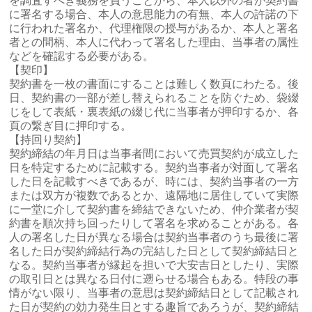
を調査すべき義務を負うことから、本人以外の者が契約書
に署名する場合、本人の意思能力の有無、本人の許諾の下
に行われた署名か、代理権限の授与があるか、本人と署名
者との間柄、本人に代わって署名した理由、当事者の属性
などを確認する必要がある。
【契印】
契約書を一枚の書面にすることは難しく数頁にわたる。後
日、契約書の一部が差し替えられることを防ぐため、袋綴
じをして表紙・裏表紙の綴じ代に当事者が押印するか、各
頁の繋ぎ目に押印する。
【持回り契約】
契約締結の年月日は当事者間において売買契約が成立した
日を特定するために記載する。契約当事者が対面して署名
した日を記載すべきであるが、時には、契約当事者の一方
または双方が複数であるとか、遠隔地に居住していて実際
に一堂に介して契約書を締結できないため、仲介業者が契
約書を順次持ち回ったりして署名を求めることがある。各
人の署名した日が異なる場合は契約当事者のうち最後に署
名した日が契約締結行為の完結した日として契約締結日と
なる。契約当事者が縁起を担いで大安吉日としたり、実際
の取引日とは異なる日付に遡らせる場合もある。特段の事
情がない限り、当事者の意思は契約締結日として記載され
た日が契約の効力発生日とする趣旨であろうが、契約締結