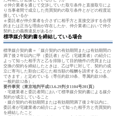
ｄ仲介業者を通じて交渉していた取引条件と直接取引によ
り当事者間で成立した売買契約の取引条件とがどの程度近
接しているか
ｅ委託者が仲介業者を介さずに相手方と直接交渉する合理
的または正当な理由が存在したか、仲介業者において仲介
契約上の義務違反があるか
標準媒介契約書を締結している場合
標準媒介契約書＝「媒介契約の有効期間または有効期間の
満了後２年以内に甲（委託者）が乙（宅建業者）の紹介に
よって知った相手方と乙を排除して目的物件の売買または
交換の契約を締結したときは、乙は甲に対して、契約の成
立に寄与した割合に応じた相当額の報酬を請求することが
できます」と定めている（専任約款10条、専属約款10条、
一般約款12条）。
要件事実（東京地判平成13.6.29判タ1104号201頁）
・宅建業者と委託者間において標準媒介契約書による媒介
契約が成立していること
・媒介契約の有効期間または有効期間満了後２年以内に、
委託者が宅建業者の紹介によって知った相手方と売買契約
を締結したこと