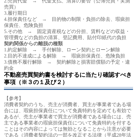
2.売買代金 → 代金支払、清算の要否（公簿売買・実測
売買）
3.履行期日
4.担保責任など → 目的物の制限・負担の除去、瑕疵担
保責任、危険負担
5.その他 → 固定資産税などの分担、賃料などの収益・
管理費などの負担の清算、登記費用、貼付印紙代の負担
契約関係からの離脱の種類
1.約定解除 → 手付解除、ローン契約とローン解除
2.目的不達成による解除 → 瑕疵担保責任、危険負担
3.債務不履行解除 → 契約解除と損害賠償額の予定・違
約金
不動産売買契約書を検討するに当たり確認すべき
事項（※３の１及び２）
【参考】
消費者契約のうち、売主が消費者、買主が事業者である場
合には、瑕疵担保責任について免責特約を定めても有効で
あるが、売主が事業者で買主が消費者である場合には、売
主である事業者の瑕疵担保責任について免責特約を付する
ことはその内容によっては無効となることから注意が必要
である（消費者契約法の一部を改正する法律（平成28年法