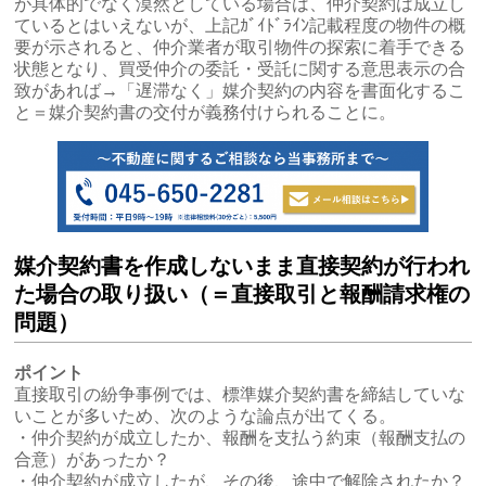
が具体的でなく漠然としている場合は、仲介契約は成立し
ているとはいえないが、上記ｶﾞｲﾄﾞﾗｲﾝ記載程度の物件の概
要が示されると、仲介業者が取引物件の探索に着手できる
状態となり、買受仲介の委託・受託に関する意思表示の合
致があれば→「遅滞なく」媒介契約の内容を書面化するこ
と＝媒介契約書の交付が義務付けられることに。
媒介契約書を作成しないまま直接契約が行われ
た場合の取り扱い（＝直接取引と報酬請求権の
問題）
ポイント
直接取引の紛争事例では、標準媒介契約書を締結していな
いことが多いため、次のような論点が出てくる。
・仲介契約が成立したか、報酬を支払う約束（報酬支払の
合意）があったか？
・仲介契約が成立したが、その後、途中で解除されたか？