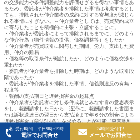
の交渉能力や条件調整能力を評価せざるを得ない事情もあ
るため、委託者が仲介業者を排除した事情は考慮するとし
ても、排除された仲介業者の成約に対する寄与度が減じら
れる事情にすぎない。⇔仲介業者としては、売買契約成立
に寄与したことを積極的に主張・立証することに。
・仲介業者が委託者によって排除されるまでに、どのよう
な仲介行為（物件情報の提供、価格調整等）をしたか
・仲介業者が売買取引に関与した期間、労力、支出した費
用、仲介の難易
・価格等の取引条件が難航したか、どのように価格交渉を
重ねたか
・委託者が仲介業者を排除した時期は、どのような取引段
階であったか
・委託者が仲介業者を排除した事情、信義則違反の有無・
程度等
・報酬の支払期日と遅延損害金の起算点
・仲介業者が委託者に対し条件成就とみなす旨の意思表示
をし、報酬請求した日から 遅滞に。報酬請求した書面ま
たは訴状送達日の翌日から支払済まで年６分の割合による
遅延損害金（商法514条）を求めることが可能（東京地判
昭和60.8.6判時1196号126頁、東京高判昭和61.12.24判時
受付時間：平日9時~19時
24時間受付中!
1225号63頁、東京地判平成7.4.20判時1552号67頁）。
電話でお問合せ
メールでお問合せ