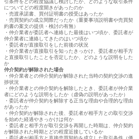
引条件をどの程度協議し検討したか、どのような取引条件
についてどの程度開きがあったのか
・売渡承諾書、買付証明書の授受はあったか
・売買契約の成立間際だったか（重要事項説明書や売買契
約書の案文の提供・検討の有無）
・仲介業者が委託者へ連絡した最後はいつ頃か、委託者が
仲介業者に連絡してきたのはいつ頃か
・委託者が直接取引をした前後の状況
・仲介業者が直接取引を知ったきっかけ、委託者が相手方
と直接取引したことを否定したか、どのような説明をした
か
仲介契約が解除された場合
・仲介業者との仲介契約が解除された当時の契約交渉の進
捗状況
・仲介業者との仲介契約を解除したとき、委託者が仲介業
者にどのような説明をしたか（虚偽の説明があったか）
・委託者が仲介契約を解除する正当な理由や合理的な理由
があったか
・仲介契約が解除された後、委託者が相手方との取引交渉
を始めた経過やきっかけは何か
・委託者と相手方が取引交渉を再開した時期は、仲介契約
が解除された時期とどの程度近接しているか
・委託者が相手方と直接売買契約を成立した取引条件（価