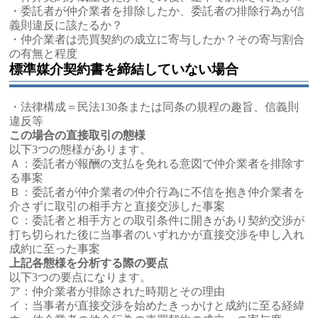
・委託者が仲介業者を排除したか、委託者の排除行為が信
義則違反に該たるか？
・仲介業者は売買契約の成立に寄与したか？その寄与割合
の有無と程度
標準媒介契約書を締結していない場合
・法律構成＝民法130条または同条の規程の趣旨、信義則
違反等
この場合の直接取引の態様
以下3つの態様があります。
Ａ：委託者が報酬の支払を免れる意図で仲介業者を排除す
る事案
Ｂ：委託者が仲介業者の仲介行為に不信を抱き仲介業者を
介さずに取引の相手方と直接交渉した事案
Ｃ：委託者と相手方との取引条件に開きがあり契約交渉が
打ち切られた後に当事者のいずれかが直接交渉を申し入れ
成約に至った事案
上記各態様を分析する際の要点
以下3つの要点になります。
ア：仲介業者が排除された時期とその理由
イ：当事者が直接交渉を始めたきっかけと成約に至る経緯