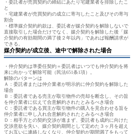
・委託者が売買契約の締結にあたり宅建業者を排除したこ
と
・宅建業者が売買契約の成立に寄与したこと及びその寄与
割合
・標準媒介契約約款は、委託者が媒介契約を解除しないで
直接取引した場合だけでなく、媒介契約を解除した後「媒
介契約の有効期間の満了後２年以内」であれば報酬請求が
できる。
媒介契約が成立後、途中で解除された場合
・仲介契約は準委任契約＝委託者はいつでも仲介契約を将
来に向かって解除可能（民法651条1項）。
解除のパターンは
Ａ：委託者または仲介業者が明示的に仲介契約を解除した
場合
Ｂ：委託者である売主が取引物件の売却を断念し、その旨
を仲介業者に伝えて合意解約されたとみるべき場合
Ｃ：委託者である買主が取引物件の購入を見合わせる旨を
仲介業者に申し入れ合意解約されたとみるべき場合
Ｄ：相手方との契約交渉が進まず、委託者も成約に向けた
交渉意欲を失い、媒介契約期間として定めた３ヶ月を超え
てお互いに連絡しなくなり、仲介契約が期間満了をもって