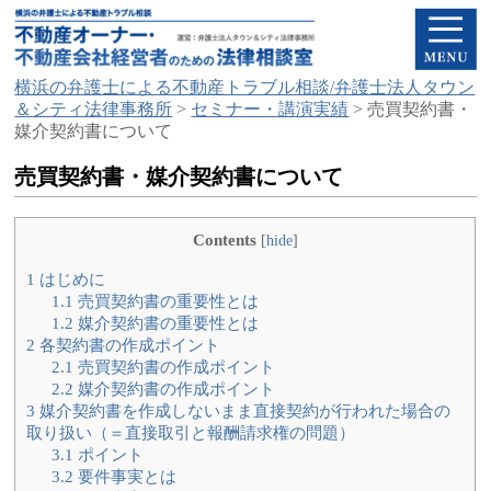
横浜の弁護士による不動産トラブル相談/弁護士法人タウン
＆シティ法律事務所
>
セミナー・講演実績
>
売買契約書・
媒介契約書について
売買契約書・媒介契約書について
Contents
[
hide
]
1
はじめに
1.1
売買契約書の重要性とは
1.2
媒介契約書の重要性とは
2
各契約書の作成ポイント
2.1
売買契約書の作成ポイント
2.2
媒介契約書の作成ポイント
3
媒介契約書を作成しないまま直接契約が行われた場合の
取り扱い（＝直接取引と報酬請求権の問題）
3.1
ポイント
3.2
要件事実とは