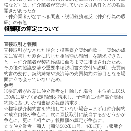
格など）は、仲介業者が交渉していた取引条件とどの程度
開きがあったか
・仲介業者がなすべき調査・説明義務違反（仲介行為の瑕
疵）の有無
報酬額の算定について
直接取引と報酬
直接取引がなされた場合：標準媒介契約約款＝「契約の成
立に寄与した割合に応じた相当額の報酬」を請求できる、
と。←仲介業者が契約締結に至るまでに排除されたため、
その後の協議交渉や重要事項説明書の交付や説明、売買契
約書の交付、契約締結や決済等の売買契約の節目となる場
面に立ち会っていないため。
参考
①委託者が故意に仲介業者を排除した場合：主位的に民法
130条に基づく約定報酬を請求し、予備的に標準媒介契約
約款に基づいた相当額の報酬請求を。
☆標準媒介契約書を締結していない場合→まずは仲介契約
の成立自体が争点に。次に直接取引に該当するかどうかが
争点に。更に「相当の」報酬額の算定が争点に。
☆☆仲介業者＝商人（商法502条11号、4条1項）→報酬合