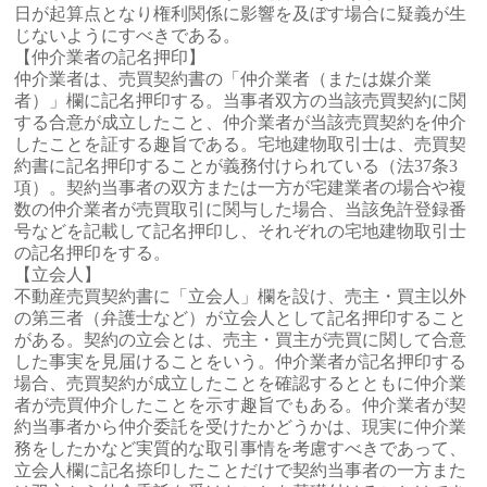
日が起算点となり権利関係に影響を及ぼす場合に疑義が生
じないようにすべきである。
【仲介業者の記名押印】
仲介業者は、売買契約書の「仲介業者（または媒介業
者）」欄に記名押印する。当事者双方の当該売買契約に関
する合意が成立したこと、仲介業者が当該売買契約を仲介
したことを証する趣旨である。宅地建物取引士は、売買契
約書に記名押印することが義務付けられている（法37条3
項）。契約当事者の双方または一方が宅建業者の場合や複
数の仲介業者が売買取引に関与した場合、当該免許登録番
号などを記載して記名押印し、それぞれの宅地建物取引士
の記名押印をする。
【立会人】
不動産売買契約書に「立会人」欄を設け、売主・買主以外
の第三者（弁護士など）が立会人として記名押印すること
がある。契約の立会とは、売主・買主が売買に関して合意
した事実を見届けることをいう。仲介業者が記名押印する
場合、売買契約が成立したことを確認するとともに仲介業
者が売買仲介したことを示す趣旨でもある。仲介業者が契
約当事者から仲介委託を受けたかどうかは、現実に仲介業
務をしたかなど実質的な取引事情を考慮すべきであって、
立会人欄に記名捺印したことだけで契約当事者の一方また