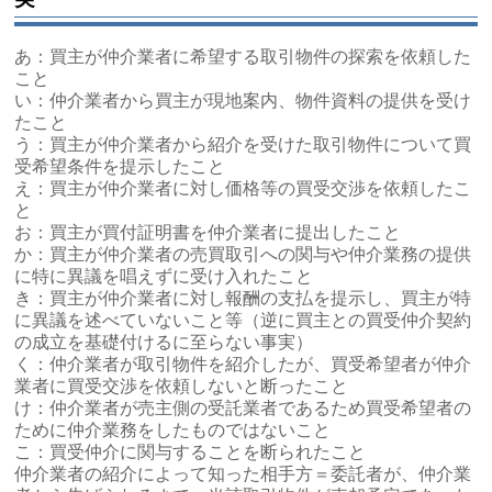
あ：買主が仲介業者に希望する取引物件の探索を依頼した
こと
い：仲介業者から買主が現地案内、物件資料の提供を受け
たこと
う：買主が仲介業者から紹介を受けた取引物件について買
受希望条件を提示したこと
え：買主が仲介業者に対し価格等の買受交渉を依頼したこ
と
お：買主が買付証明書を仲介業者に提出したこと
か：買主が仲介業者の売買取引への関与や仲介業務の提供
に特に異議を唱えずに受け入れたこと
き：買主が仲介業者に対し報酬の支払を提示し、買主が特
に異議を述べていないこと等（逆に買主との買受仲介契約
の成立を基礎付けるに至らない事実）
く：仲介業者が取引物件を紹介したが、買受希望者が仲介
業者に買受交渉を依頼しないと断ったこと
け：仲介業者が売主側の受託業者であるため買受希望者の
ために仲介業務をしたものではないこと
こ：買受仲介に関与することを断られたこと
仲介業者の紹介によって知った相手方＝委託者が、仲介業