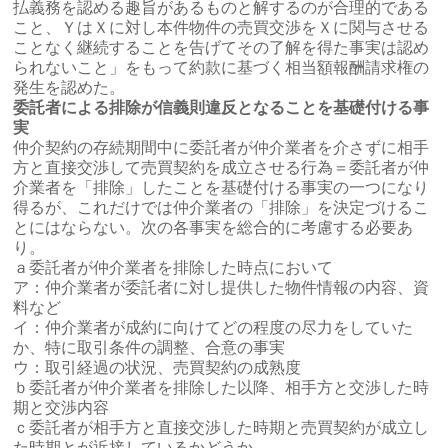
払義務を認める趣旨があるものと解するのが合理的である
こと、ＹはＸに対し本件物件の売買交渉をＸに関与させる
ことなく継続することを告げてその了解を得た事実は認め
られないこと」をもって約款に基づく相当額報酬請求権の
発生を認めた。
委託者による排除が信義則違反となることを基礎付ける事
実
仲介契約の存続期間中に委託者が仲介業者を介さずに相手
方と直接交渉して売買契約を成立させる行為＝委託者が仲
介業者を「排除」したことを基礎付ける事実の一つになり
得るが、これだけでは仲介業者の「排除」を決定づけるこ
とにはならない。次の各事実を総合的に考慮する必要あ
り。
ａ委託者が仲介業者を排除した時点において
ア：仲介業者が委託者に対し提供した物件情報の内容、資
料など
イ：仲介業者が成約に向けてどの程度の尽力をしていた
か、特に取引条件の調整、合意の事実
ウ：取引経過の状況、売買契約の成熟度
ｂ委託者が仲介業者を排除した以降、相手方と交渉した時
期と交渉内容
ｃ委託者が相手方と直接交渉した時期と売買契約が成立し
た時期とが近接しているかどうか