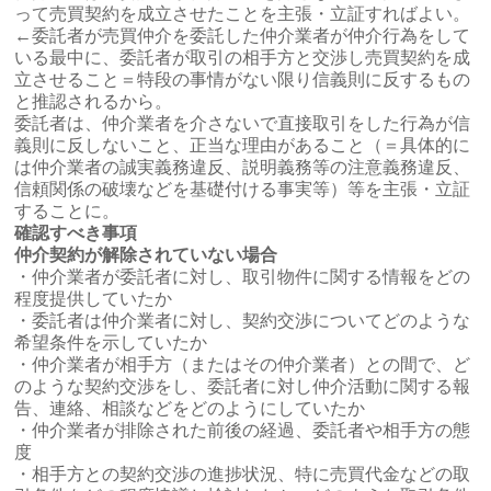
って売買契約を成立させたことを主張・立証すればよい。
←委託者が売買仲介を委託した仲介業者が仲介行為をして
いる最中に、委託者が取引の相手方と交渉し売買契約を成
立させること＝特段の事情がない限り信義則に反するもの
と推認されるから。
委託者は、仲介業者を介さないで直接取引をした行為が信
義則に反しないこと、正当な理由があること（＝具体的に
は仲介業者の誠実義務違反、説明義務等の注意義務違反、
信頼関係の破壊などを基礎付ける事実等）等を主張・立証
することに。
確認すべき事項
仲介契約が解除されていない場合
・仲介業者が委託者に対し、取引物件に関する情報をどの
程度提供していたか
・委託者は仲介業者に対し、契約交渉についてどのような
希望条件を示していたか
・仲介業者が相手方（またはその仲介業者）との間で、ど
のような契約交渉をし、委託者に対し仲介活動に関する報
告、連絡、相談などをどのようにしていたか
・仲介業者が排除された前後の経過、委託者や相手方の態
度
・相手方との契約交渉の進捗状況、特に売買代金などの取