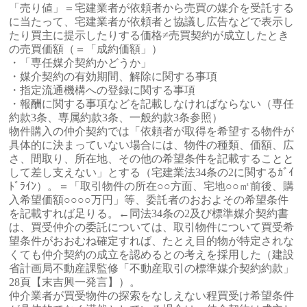
「売り値」＝宅建業者が依頼者から売買の媒介を受託する
に当たって、宅建業者が依頼者と協議し広告などで表示し
たり買主に提示したりする価格≠売買契約が成立したとき
の売買価額（＝「成約価額」）
・「専任媒介契約かどうか」
・媒介契約の有効期間、解除に関する事項
・指定流通機構への登録に関する事項
・報酬に関する事項などを記載しなければならない（専任
約款3条、専属約款3条、一般約款3条参照）
物件購入の仲介契約では「依頼者が取得を希望する物件が
具体的に決まっていない場合には、物件の種類、価額、広
さ、間取り、所在地、その他の希望条件を記載することと
して差し支えない」とする（宅建業法34条の2に関するｶﾞｲ
ﾄﾞﾗｲﾝ）。＝「取引物件の所在○○方面、宅地○○㎡前後、購
入希望価額○○○○万円」等、委託者のおおよその希望条件
を記載すれば足りる。←同法34条の2及び標準媒介契約書
は、買受仲介の委託については、取引物件について買受希
望条件がおおむね確定すれば、たとえ目的物が特定されな
くても仲介契約の成立を認めるとの考えを採用した（建設
省計画局不動産課監修「不動産取引の標準媒介契約約款」
28頁【末吉興一発言】）。
仲介業者が買受物件の探索をなしえない程買受け希望条件