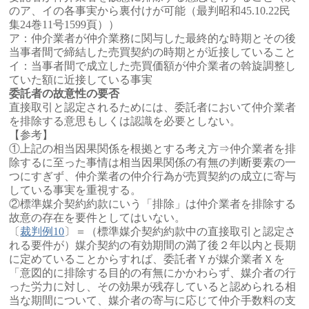
のア、イの各事実から裏付けが可能（最判昭和45.10.22民
集24巻11号1599頁））
ア：仲介業者が仲介業務に関与した最終的な時期とその後
当事者間で締結した売買契約の時期とが近接していること
イ：当事者間で成立した売買価額が仲介業者の斡旋調整し
ていた額に近接している事実
委託者の故意性の要否
直接取引と認定されるためには、委託者において仲介業者
を排除する意思もしくは認識を必要としない。
【参考】
①上記の相当因果関係を根拠とする考え方⇒仲介業者を排
除するに至った事情は相当因果関係の有無の判断要素の一
つにすぎず、仲介業者の仲介行為が売買契約の成立に寄与
している事実を重視する。
②標準媒介契約約款にいう「排除」は仲介業者を排除する
故意の存在を要件としてはいない。
〔
裁判例10
〕＝（標準媒介契約約款中の直接取引と認定さ
れる要件が）媒介契約の有効期間の満了後２年以内と長期
に定めていることからすれば、委託者Ｙが媒介業者Ｘを
「意図的に排除する目的の有無にかかわらず、媒介者の行
った労力に対し、その効果が残存していると認められる相
当な期間について、媒介者の寄与に応じて仲介手数料の支