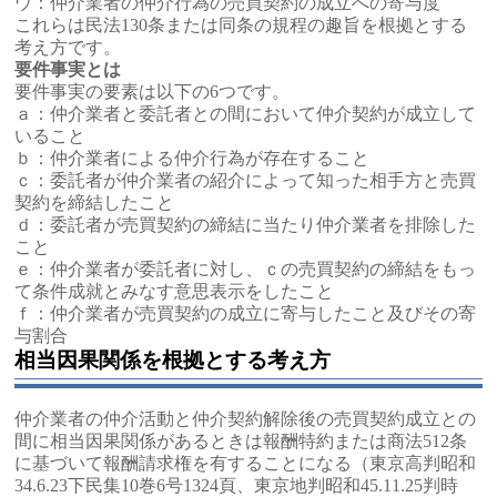
ウ：仲介業者の仲介行為の売買契約の成立への寄与度
これらは民法130条または同条の規程の趣旨を根拠とする
考え方です。
要件事実とは
要件事実の要素は以下の6つです。
ａ：仲介業者と委託者との間において仲介契約が成立して
いること
ｂ：仲介業者による仲介行為が存在すること
ｃ：委託者が仲介業者の紹介によって知った相手方と売買
契約を締結したこと
ｄ：委託者が売買契約の締結に当たり仲介業者を排除した
こと
ｅ：仲介業者が委託者に対し、ｃの売買契約の締結をもっ
て条件成就とみなす意思表示をしたこと
ｆ：仲介業者が売買契約の成立に寄与したこと及びその寄
与割合
相当因果関係を根拠とする考え方
仲介業者の仲介活動と仲介契約解除後の売買契約成立との
間に相当因果関係があるときは報酬特約または商法512条
に基づいて報酬請求権を有することになる（東京高判昭和
34.6.23下民集10巻6号1324頁、東京地判昭和45.11.25判時