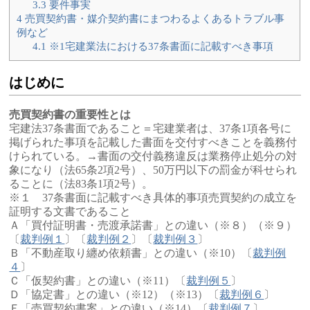
3.3
要件事実
4
売買契約書・媒介契約書にまつわるよくあるトラブル事
例など
4.1
※1宅建業法における37条書面に記載すべき事項
はじめに
売買契約書の重要性とは
宅建法37条書面であること＝宅建業者は、37条1項各号に
掲げられた事項を記載した書面を交付すべきことを義務付
けられている。→書面の交付義務違反は業務停止処分の対
象になり（法65条2項2号）、50万円以下の罰金が科せられ
ることに（法83条1項2号）。
※１ 37条書面に記載すべき具体的事項売買契約の成立を
証明する文書であること
Ａ「買付証明書・売渡承諾書」との違い（※８）（※９）
〔
裁判例１
〕〔
裁判例２
〕〔
裁判例３
〕
Ｂ「不動産取り纏め依頼書」との違い（※10）〔
裁判例
４
〕
Ｃ「仮契約書」との違い（※11）〔
裁判例５
〕
Ｄ「協定書」との違い（※12）（※13）〔
裁判例６
〕
Ｅ「売買契約書案」との違い（※14）〔
裁判例７
〕