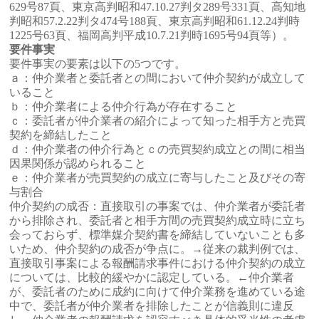
629号87頁、東京高判昭和47.10.27判タ289号331頁、高知地
判昭和57.2.22判タ474号188頁、東京高判昭和61.12.24判時
1225号63頁、福岡高判平成10.7.21判時1695号94頁等）。
要件事実
要件事実の要素は以下の5つです。
ａ：仲介業者と委託者との間において仲介契約が成立して
いること
ｂ：仲介業者による仲介行為が存在すること
ｃ：委託者が仲介業者の紹介によって知った相手方と売買
契約を締結したこと
ｄ：仲介業者の仲介行為とｃの売買契約成立との間に相当
因果関係が認められること
ｅ：仲介業者が売買契約の成立に寄与したこと及びその寄
与割合
仲介契約の成否：直接取引の事案では、仲介業者が委託者
から排除され、委託者と相手方間の売買契約成立時に立ち
会っておらず、標準媒介契約書を締結していないことも多
いため、仲介契約の成否が争点に。→従来の裁判例では、
直接取引事案による報酬請求事件における仲介契約の成立
については、比較的緩やかに認定している。←仲介業者
が、委託者のために成約に向けて仲介業務を進めている途
中で、委託者が仲介業者を排除したことが信義則に違反