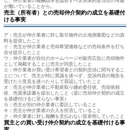
し、仲介業者の報酬請求を認容すべき具体的妥当性の考慮
が働いていることから。
売主（所有者）との売却仲介契約の成立を基礎付
ける事実
ア：売主が仲介業者に対し取引物件の土地測量図などの資
料を提供したこと
イ：売主が仲介業者と売却希望価格などの売却条件を打ち
合せ提示したこと
ウ：仲介業者が自社のホームページや販売広告に売却物件
として掲載することに売主が同意したこと
エ：仲介業者が買い受け希望者との契約交渉に関与するこ
とについて、売主が特に異議を述べず、交渉内容の報告を
受けたり意見を述べたりして容認していたこと
オ：売主が仲介業者に不動産取り纏め委任状、売却依頼
状、売渡承諾書を提出したこと（逆に売却仲介契約の成立
を基礎付けるに至らない事実）
カ：売主が別の仲介業者に委託していること
キ：売主が仲介業者の介入を拒否していること
ク：仲介業者に対し報酬を支払わない旨表明していたこと
買主との買い受け仲介契約の成立を基礎付ける事
実