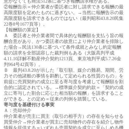
意がなくても商法512条に基づき報酬請求権がある。
②報酬告示＝仲介業者が委託者に対し請求できる報酬の最
高限度額を定めたものに過ぎない。→当然に報酬告示の最
高限度額を請求できるものではない（最判昭和43.8.20民集
22巻8号1677頁等）。
【報酬額の算定】
Ａ 委託者と仲介業者間で具体的な報酬額を支払う旨の報
酬合意があり、かつ委託者の故意により仲介業者を排除し
た場合→民法130条に基づいて条件成就とみなし約定報酬
額の請求を全部認容した裁判例もある（大阪高判平成
4.11.10詳解不動産仲介契約1213頁、東京地判平成5.7.26金
判964号42頁等）。
Ｂ 最判43.8.20が示した「取引額、媒介の難易、期間、労
力その他諸般の事情を斟酌して定められる性質のもの」を
前提に売買契約の成立に至る寄与度を考慮して報酬額を割
合的に認定されている。→標準媒介契約約款＝「契約の成
立に寄与した割合に応じた相当額の報酬」を請求すること
ができる、との定め＝従来の判例を踏襲している。
寄与度を基礎付ける事実
Ａ：売却仲介
仲介業者が売主に買主（取引の相手方）の存在を知らせる
買受仲介→仲介業者が買主に売却物件の存在を紹介し物件
情報を提供する＝いずれも売買契約を成立に至らしめる機