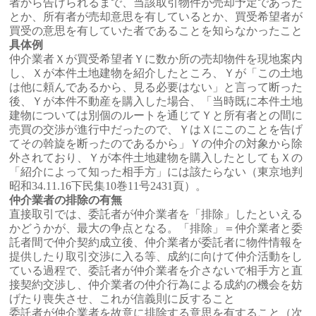
者から告げられるまで、当該取引物件が売却予定であった
とか、所有者が売却意思を有しているとか、買受希望者が
買受の意思を有していた者であることを知らなかったこと
具体例
仲介業者Ｘが買受希望者Ｙに数か所の売却物件を現地案内
し、Ｘが本件土地建物を紹介したところ、Ｙが「この土地
は他に頼んであるから、見る必要はない」と言って断った
後、Ｙが本件不動産を購入した場合、「当時既に本件土地
建物については別個のルートを通じてＹと所有者との間に
売買の交渉が進行中だったので、ＹはＸにこのことを告げ
てその斡旋を断ったのであるから」Ｙの仲介の対象から除
外されており、Ｙが本件土地建物を購入したとしてもＸの
「紹介によって知った相手方」には該たらない（東京地判
昭和34.11.16下民集10巻11号2431頁）。
仲介業者の排除の有無
直接取引では、委託者が仲介業者を「排除」したといえる
かどうかが、最大の争点となる。「排除」＝仲介業者と委
託者間で仲介契約成立後、仲介業者が委託者に物件情報を
提供したり取引交渉に入る等、成約に向けて仲介活動をし
ている過程で、委託者が仲介業者を介さないで相手方と直
接契約交渉し、仲介業者の仲介行為による成約の機会を妨
げたり喪失させ、これが信義則に反すること
委託者が仲介業者を故意に排除する意思を有すること（次