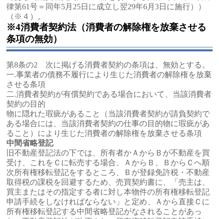
律第61号＝同年5月25日に成立し翌29年6月3日に施行））
（※４）。
※4消費者契約法（消費者の解除権を放棄させる
条項の無効）
第8条の2 次に掲げる消費者契約の条項は、無効とする。
一.事業者の債務不履行により生じた消費者の解除権を放棄
させる条項
二.消費者契約が有償契約である場合において、当該消費者
契約の目的
物に隠れた瑕疵があること（当該消費者契約が請負契約で
ある場合には、当該消費者契約の仕事の目的物に瑕疵があ
ること）により生じた消費者の解除権を放棄させる条項
中間省略登記
旧不動産登記法の下では、所有者かＡからＢが不動産を買
受け、これをＣに転売する場合、ＡからＢ、ＢからＣへ順
次所有権移転登記をするところ、Ｂが登録免許税・不動産
取得税の課税を回避するため、売買契約書に、「売主は、
買主またはその指定する者に対し本物件の所有権移転登記
申請手続をしなければならない」と定め、Ａから直接Ｃに
所有権移転登記する中間省略登記がなされることがあっ