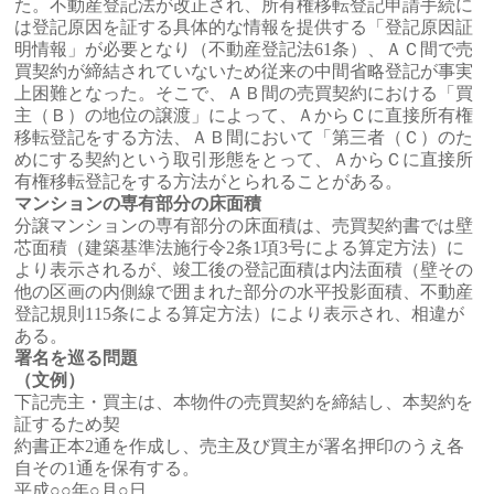
た。不動産登記法が改正され、所有権移転登記申請手続に
は登記原因を証する具体的な情報を提供する「登記原因証
明情報」が必要となり（不動産登記法61条）、ＡＣ間で売
買契約が締結されていないため従来の中間省略登記が事実
上困難となった。そこで、ＡＢ間の売買契約における「買
主（Ｂ）の地位の譲渡」によって、ＡからＣに直接所有権
移転登記をする方法、ＡＢ間において「第三者（Ｃ）のた
めにする契約という取引形態をとって、ＡからＣに直接所
有権移転登記をする方法がとられることがある。
マンションの専有部分の床面積
分譲マンションの専有部分の床面積は、売買契約書では壁
芯面積（建築基準法施行令2条1項3号による算定方法）に
より表示されるが、竣工後の登記面積は内法面積（壁その
他の区画の内側線で囲まれた部分の水平投影面積、不動産
登記規則115条による算定方法）により表示され、相違が
ある。
署名を巡る問題
（文例）
下記売主・買主は、本物件の売買契約を締結し、本契約を
証するため契
約書正本2通を作成し、売主及び買主が署名押印のうえ各
自その1通を保有する。
平成○○年○月○日