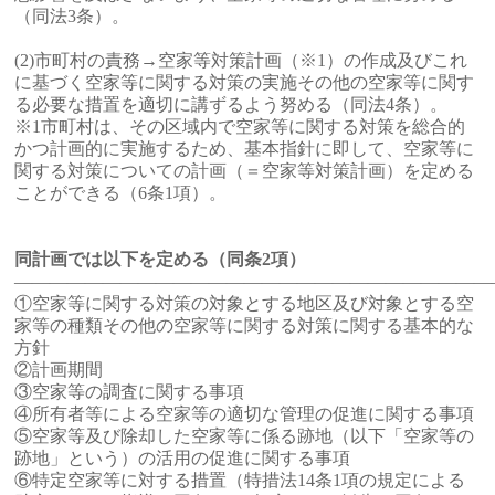
（同法3条）。
(2)市町村の責務→空家等対策計画（※1）の作成及びこれ
に基づく空家等に関する対策の実施その他の空家等に関す
る必要な措置を適切に講ずるよう努める（同法4条）。
※1市町村は、その区域内で空家等に関する対策を総合的
かつ計画的に実施するため、基本指針に即して、空家等に
関する対策についての計画（＝空家等対策計画）を定める
ことができる（6条1項）。
同計画では以下を定める（同条2項）
———————————————————————————
①空家等に関する対策の対象とする地区及び対象とする空
家等の種類その他の空家等に関する対策に関する基本的な
方針
②計画期間
③空家等の調査に関する事項
④所有者等による空家等の適切な管理の促進に関する事項
⑤空家等及び除却した空家等に係る跡地（以下「空家等の
跡地」という）の活用の促進に関する事項
⑥特定空家等に対する措置（特措法14条1項の規定による