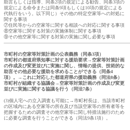
助言もしくは指導、同条2項の規定による勧告、同条3項の
規定による命令または同条9項もしくは10項の規定による
代執行をいう。以下同じ）その他の特定空家等への対処に
関する事項
⑦住民等からの空家等に関する相談への対応に関する事項
⑧空家等に関する対策の実施体制に関する事項
⑨その他空家等に関する対策の実施に関し必要な事項
———————————————————————————
市町村の空家等対策計画の公表義務（同条3項）
市町村の都道府県知事に対する援助要求→空家等対策計画
の作成及び変更並びに実施に関し、情報の提供、技術的な
助言その他必要な援助を求めることができる（同条4
項）。→これに対応した都道府県の援助義務（同法8条）
市町村が組織する協議会→空家等対策計画の作成及び変更
並びに実施に関する協議を行う（同法7条）
(3)個人宅への立入調査も可能に→市町村長は、当該市町村
の区域内にある空家等の所在及び当該空家等の所有者等を
把握するための調査その他空家等に関し特措法施行のため
に必要な調査を行うことができる（同法9条1項）。