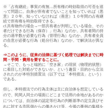
※「占有継続」事実の有無…所有権の時効取得の可否を巡
って問題に。自身が所有者でないことを知っていれば（悪
意）２０年、知っていなければ（善意）１０年間の占有継
続で所有権を時効取得できる。
cf.共有物件の場合→一部共有者が判明している場合、その
者だけできる行為（保存）」行為）なのか、共有者間の持
分の過半数が必要な行為（管理行為）なのか、共有者全員
の合意が必要な行為（処分行為）なのか、で解決法が異な
る。
⇒このように、従来の法律に基づく処理では解決までに時
間・手間・費用を要することに。
→そこで、もっと端的に「空き家」の現状（物理的状態）
に着目した対処ができないか、という趣旨・目的から立法
されたのが本特別措置法（以下では「本特措法」という）
である。
但し、本特措法での行為主体は主に自治体を想定している
ので、民間人同士の場面にどこまで活用の余地があるのか
については、自治体の認定等行為の判断基準の定立及びそ
れに対する市民側からの働きかけ等、今後の事例の集積を