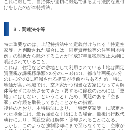
これに対して、自治体が適切に対処できるよう法的な裏付
けをしたのが本特措法。
３．関連法令等
特に重要なのは、上記特措法中で定義付けられる「特定空
家等」と判断された場合には「固定資産税等の住宅用地特
例」の対象から除外することが平成27年度税制改正大綱に
明記されていること。
これは、住宅などの敷地として利用されている土地は固定
資産税が課税標準額の6分の1～3分の1、都市計画税が3分
の1～3分の2に軽減される措置が従前からあるため、特に
地価が高い地域では、空き家かつ相当な古家になっても解
体等せずに存続させてきた（要するに節税のためには「更
地」にはしない、ということ）ため、問題のある「空き
家」の存続を助長してきたことからの措置。
後述のとおり、本特措法により、「特定空家等」に認定さ
れた場合には、最も強硬な手段による場合、最後は行政代
執行により、問題空家は解体・除却されることになる。
しかし、このような強制除却にまで至らなくても、空家が