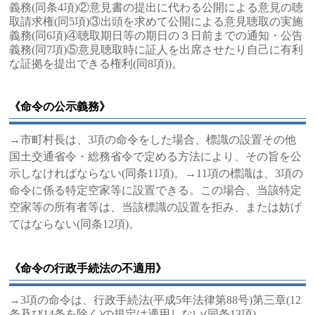
義務(同条4項)②意見書の提出に代わる公開による意見の聴
取請求権(同5項)③出頭を求めて公開による意見聴取の実施
義務(同6項)④聴取期日等の期日の３日前までの通知・公告
義務(同7項)⑤意見聴取時に証人を出席させたり自己に有利
な証拠を提出できる権利(同8項))。
《命令の公示義務》
→市町村長は、3項の命令をした場合、標識の設置その他
国土交通省令・総務省令で定める方法により、その旨を公
示しなければならない(同条11項)。→11項の標識は、3項の
命令に係る特定空家等に設置できる。この場合、当該特定
空家等の所有者等は、当該標識の設置を拒み、または妨げ
てはならない(同条12項)。
《命令の行政手続法の不適用》
→3項の命令は、行政手続法(平成5年法律第88号)第三章(12
条及び14条を除く)の規定は適用しない(同条13項)。