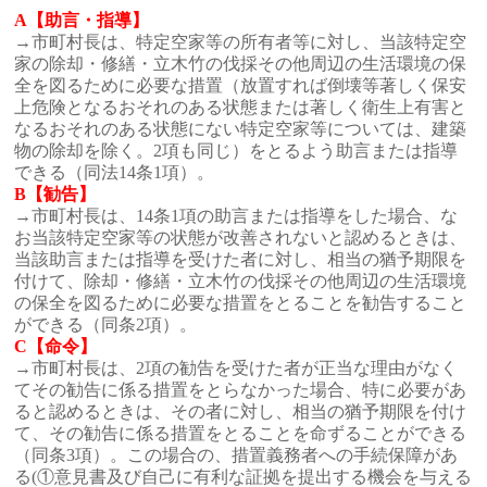
A【助言・指導】
→市町村長は、特定空家等の所有者等に対し、当該特定空
家の除却・修繕・立木竹の伐採その他周辺の生活環境の保
全を図るために必要な措置（放置すれば倒壊等著しく保安
上危険となるおそれのある状態または著しく衛生上有害と
なるおそれのある状態にない特定空家等については、建築
物の除却を除く。2項も同じ）をとるよう助言または指導
できる（同法14条1項）。
B【勧告】
→市町村長は、14条1項の助言または指導をした場合、な
お当該特定空家等の状態が改善されないと認めるときは、
当該助言または指導を受けた者に対し、相当の猶予期限を
付けて、除却・修繕・立木竹の伐採その他周辺の生活環境
の保全を図るために必要な措置をとることを勧告すること
ができる（同条2項）。
C【命令】
→市町村長は、2項の勧告を受けた者が正当な理由がなく
てその勧告に係る措置をとらなかった場合、特に必要があ
ると認めるときは、その者に対し、相当の猶予期限を付け
て、その勧告に係る措置をとることを命ずることができる
（同条3項）。この場合の、措置義務者への手続保障があ
る(①意見書及び自己に有利な証拠を提出する機会を与える