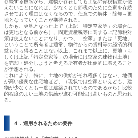
存続する段階から、建物が存在しても上記の節税措置が使
えないことになれば、少なくとも節税のために空家を存続
させておく理由はなくなるので、任意での解体・除却→更
地となっていくことが期待される。
しかも、更地となった上で（上記「特定空家等」の場合に
は更地となる前から）、固定資産税等に関する上記節税対
策は使えないことになり、かつ、「空家」または「更地」
ということで所有者は通常、物件からの賃料等の経済的利
益も何ら得ることはない以上、これまで以上に、更地（も
しくは上記「特定空家等」の場合には空家の建物付土地）
を売却・処分しようと考える所有者が圧倒的に増えること
が予想される。
これにより、特に、土地の供給がそれ程多くはない、地価
が高い優良な住宅地ほど、（現状では空家といえども、建
物が少なくとも一度は建築されているのであるから）比較
的程度のよい土地の供給が進む可能性は高いものと思われ
る。
４．適用されるための要件