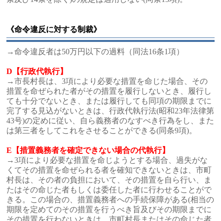
《命令違反に対する制裁》
→命令違反者は50万円以下の過料（同法16条1項）
D【行政代執行】
→市長村長は、3項により必要な措置を命じた場合、その
措置を命ぜられた者がその措置を履行しないとき、履行し
ても十分でないとき、または履行しても同項の期限までに
完了する見込がないときは、行政代執行法(昭和23年法律第
43号)の定めに従い、自ら義務者のなすべき行為をし、また
は第三者をしてこれをさせることができる(同条9項)。
E【措置義務者を確定できない場合の代執行】
→3項により必要な措置を命じようとする場合、過失がな
くてその措置を命ぜられる者を確知できないときは、市町
村長は、その者の負担において、その措置を自ら行い、ま
たはその命じた者もしくは委任した者に行わせることがで
きる。この場合の、措置義務者への手続保障がある(相当の
期限を定めてのその措置を行うべき旨及びその期限までに
その措置を行わないときは、市町村長またはその命じた者