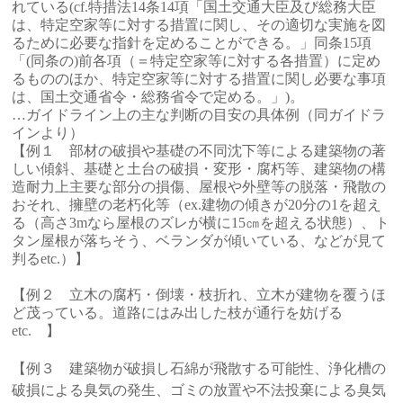
れている(cf.特措法14条14項「国土交通大臣及び総務大臣
は、特定空家等に対する措置に関し、その適切な実施を図
るために必要な指針を定めることができる。」同条15項
「(同条の)前各項（＝特定空家等に対する各措置）に定め
るもののほか、特定空家等に対する措置に関し必要な事項
は、国土交通省令・総務省令で定める。」)。
…ガイドライン上の主な判断の目安の具体例（同ガイドラ
インより）
【例１ 部材の破損や基礎の不同沈下等による建築物の著
しい傾斜、基礎と土台の破損・変形・腐朽等、建築物の構
造耐力上主要な部分の損傷、屋根や外壁等の脱落・飛散の
おそれ、擁壁の老朽化等（ex.建物の傾きが20分の1を超え
る（高さ3mなら屋根のズレが横に15㎝を超える状態）、ト
タン屋根が落ちそう、ベランダが傾いている、などが見て
判るetc.）】
【例２ 立木の腐朽・倒壊・枝折れ、立木が建物を覆うほ
ど茂っている。道路にはみ出した枝が通行を妨げる
etc. 】
【例３ 建築物が破損し石綿が飛散する可能性、浄化槽の
破損による臭気の発生、ゴミの放置や不法投棄による臭気