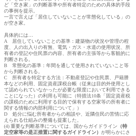
ど「空き家」の判断基準や所有者特定のための具体的手段
の事例を提示。
一言で言えば「居住していないことが常態化している」の
が空き家。
具体的には…
A 居住していないことの基準：建築物の状況や管理の程
度、人の出入りの有無、電気・ガス・水道の使用状況、所
有者の登記や住民票の内容、所有者の主張等から客観的に
判断される。
B 常態化の基準：年間を通して使用されていないこと等
から判断される。
C 所有者を特定する方法：不動産登記や住民票、戸籍謄
本などの利用、固定資産課税台帳（従来は目的外使用とし
て認められていなかったが必要な限度において利用できる
ことになった）の利用も可能に（特措法10条「固定資産税
の課税のために利用する目的で保有する空家等の所有者に
関する情報の内部利用について」）
D 処分に悩む所有者からの相談や、近隣住民の苦情に応
えられる仕組みの整備も提案した。
(4)
重要な判断基準については、国からガイドライン
（特
定空家等の是正措置に関するガイドライン）
が明らかにさ