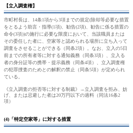
【立入調査権】
市町村長は、14条1項から3項までの規定(除却等必要な措置
をとるよう助言・指導(1項)、勧告(2項)、勧告に係る措置の
命令(3項))の施行に必要な限度において、当該職員または
その委任した者に、空家等と認められる場所に立ち入って
調査をさせることができる（同条2項）。なお、立入の5日
前までの所有者等に対する通知義務（同条3項）、立入る
者の身分証等の携帯・提示義務（同条4項）、立入調査権
の犯罪捜査のためとの解釈の禁止（同条5項）が定められ
ている。
《立入調査の拒否等に対する制裁》→立入調査を拒み、妨
げ、または忌避した者は20万円以下の過料（同法16条2
項）
(4)「特定空家等」に対する措置