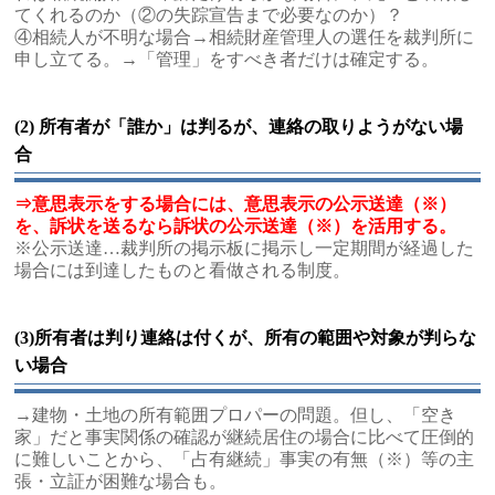
てくれるのか（②の失踪宣告まで必要なのか）？
④相続人が不明な場合→相続財産管理人の選任を裁判所に
申し立てる。→「管理」をすべき者だけは確定する。
(2) 所有者が「誰か」は判るが、連絡の取りようがない場
合
⇒意思表示をする場合には、意思表示の公示送達（※）
を、訴状を送るなら訴状の公示送達（※）を活用する。
※公示送達…裁判所の掲示板に掲示し一定期間が経過した
場合には到達したものと看做される制度。
(3)所有者は判り連絡は付くが、所有の範囲や対象が判らな
い場合
→建物・土地の所有範囲プロパーの問題。但し、「空き
家」だと事実関係の確認が継続居住の場合に比べて圧倒的
に難しいことから、「占有継続」事実の有無（※）等の主
張・立証が困難な場合も。