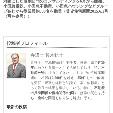
対象にした個別訪問のコンサルティングを6月から開始。
小田急電鉄、小田急不動産、小田急ハウジングなどグルー
プ各社から従業員約300名を動員（賃貸住宅新聞2015.6.1号
（写を参照））
投稿者プロフィール
弁護士 鈴木軌士
弁護士・宅地建物取引主任者。神奈川県で
約30
年
にわたり弁護士として活動しており、特に
不
動産分野
に注力してきた。これまでの不動産関
連のご相談は
2,200件
を超え、
550件
ものご依頼
を受任。豊富な経験と知識で、常に依頼者にと
って最良の結果を追求している。特に、
不動産
の共有関係や借地関係の解決
には強い関心を持
ち、複雑な問題も粘り強く解決に導く。
最新の投稿