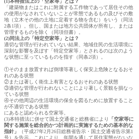
(1)本特措法上の「空家等」とは？
「建築物またはこれに附属する工作物であって居住その他
の使用がなされていないことが常態であるもの及びその敷
地（立木その他の土地に定着する物を含む）をいう（同法
2条1項）。但し、国または地方公共団体が所有し、または
管理するものを除く（同項但書）。
(2)同法上の「特定空家等」とは？
適切な管理が行われていない結果、地域住民の生活環境に
深刻な影響を及ぼす「特定空家等」とされるのは次のよう
な状態に至っているものを指す（同条2項）。
①そのまま放置すれば倒壊等著しく保安上危険となるおそ
れのある状態
②または著しく衛生上有害となるおそれのある状態
③適切な管理が行われないことにより著しく景観を損なっ
ている状態
④その他周辺の生活環境の保全を図るために放置すること
が不適切である状態
にあると認められる空家等。
(3)本特措法に併せて国土交通省と総務省により
「空家等に
関する施策を総合的かつ計画的に実施するための基本的な
指針」
（平成27年2月26日総務省告示・国土交通省告示第1
号）を告示。これにより、年間を通して居住実態がないな