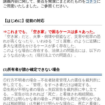
講義内容に関して、要点を簡潔にまとめたものを
コチラ
に
ご用意いたしました。ご参照ください。
【はじめに】従前の対応
⇒これまでも、「空き家」で困るケースは多々あった。
「空き家」だと、火事・倒壊や窃盗など、災害や犯罪の恐
れが高くなったり、いわゆる「ゴミ屋敷」のように近隣に
多大な迷惑をかけるケースが多く存在した。
このような場合に存在する、法律上の問題点には、以下の
ような点があった（現行法上での問題点）。
(1)所有者が誰か確定できない場合
①行方不明者の場合→不在者財産管理人の選任を裁判所に
申し立てる。→「管理」をすべき者だけは確定する。
②生死が不明な者の場合→失踪宣告を裁判所に申し立て
る。→宣告が出されれば「死亡」と看做され相続開始。
③死亡は明らかな者の場合→戸籍等から死亡が明らかであ
れば相続開始：cf.年齢だけ明らかな場合に、死亡と看做し