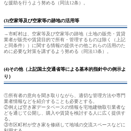
な援助を行うよう努める（同法12条）。
(3)空家等及び空家等の跡地の活用等
→市町村は、空家等及び空家等の跡地（土地の販売・賃貸
業者が販売や賃貸目的で所有・管理するものは除く（上記
と同条件））に関する情報の提供その他これらの活用のた
めに必要な対策を講ずるよう努める（同法13条）。
(4)その他（上記国土交通省等による基本的指針中の例示よ
り）
①所有者の意向を聞き取りながら、適切な管理方法や専門
業者情報などを紹介することも必要とする。
②例えば空き家データベースの情報を宅地建物取引業者な
どを通じて公開し、購入や賃貸を検討する人に広く提供す
る。
③市区町村が空き家を修繕して地域の交流スペースなどに
利用する。