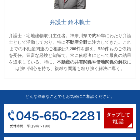
弁護士 鈴木軌士
弁護士・宅地建物取引主任者。神奈川県で
約30年
にわたり弁護
士として活動しており、特に
不動産分野
に注力してきた。これ
までの不動産関連のご相談は
2,200件
を超え、
550件
ものご依頼
を受任。豊富な経験と知識で、常に依頼者にとって最良の結果
を追求している。特に、
不動産の共有関係や借地関係の解決
に
は強い関心を持ち、複雑な問題も粘り強く解決に導く。
どんな些細なことでもお気軽にご相談ください。