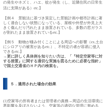
の発生やネズミ、ハエ、蚊が発生（し、近隣住民の日常生
活に支障がある）etc.】
【例４ 景観法に基づき策定した景観計画や都市計画に著
しく適合しない状態になっている、屋根や外壁が外見上大
きく傷んだり汚れたまま放置されている、多数の窓ガラス
が割れたまま放置されているetc.】
【例５ 動物が棲み付くことによる周辺への影響（ex.土台
にシロアリの被害があるetc.）、不特定の者が容易に侵入
できるetc.】
→更に詳しく具体例を知りたい方は、「『特定空家等に対
する措置』に関する適切な実施を図るために必要な指針」
で国土交通省のＨＰ内の検索を。
５．適用された場合の効果
(1)空家等の所有者または管理者の責務→周辺の生活環境に
悪影響を及ぼさないよう、空家等の適切な管理に努める